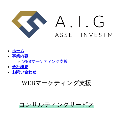
コ
ナ
ン
ビ
テ
ゲ
ン
ー
ツ
シ
へ
ョ
ス
ン
キ
に
ッ
移
ホーム
プ
動
事業内容
WEBマーケティング支援
会社概要
お問い合わせ
WEBマーケティング支援
コンサルティングサービス